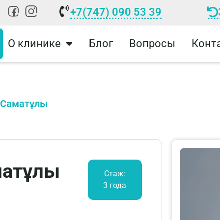
+7(747) 090 53 39
О клинике
Блог
Вопросы
Конт
 Саматұлы
матұлы
Стаж:
3 года