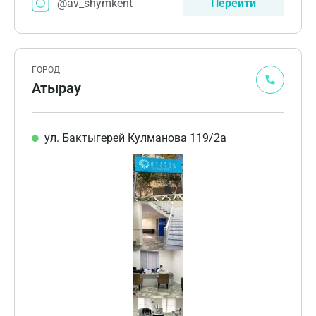
@av_shymkent
Перейти
ГОРОД
Атырау
ул. Бактыгерей Кулманова 119/2а