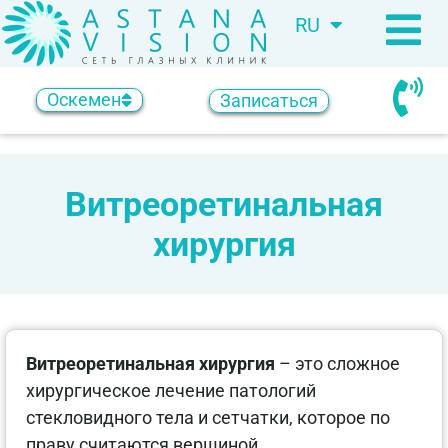
RU
KZ
Оскемен
Записаться
Витреоретинальная
хирургия
Витреоретинальная хирургия
– это сложное
хирургическое лечение патологий
стекловидного тела и сетчатки, которое по
праву считаются вершиной