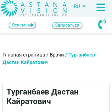
RU
KZ
Оскемен
Записаться
Главная страница
/
Врачи
/
Турганбаев
Дастан Кайратович
Турганбаев Дастан
Кайратович