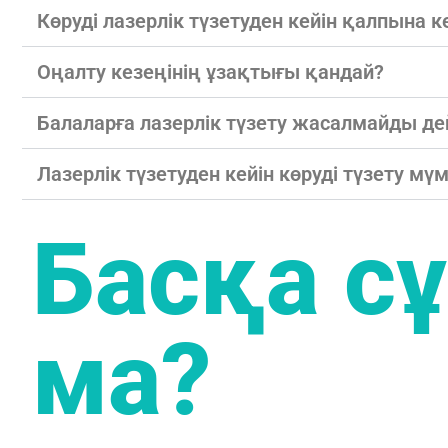
Көруді лазерлік түзетуден кейін қалпына
Оңалту кезеңінің ұзақтығы қандай?
Балаларға лазерлік түзету жасалмайды дейд
Лазерлік түзетуден кейін көруді түзету мүм
Басқа с
ма?