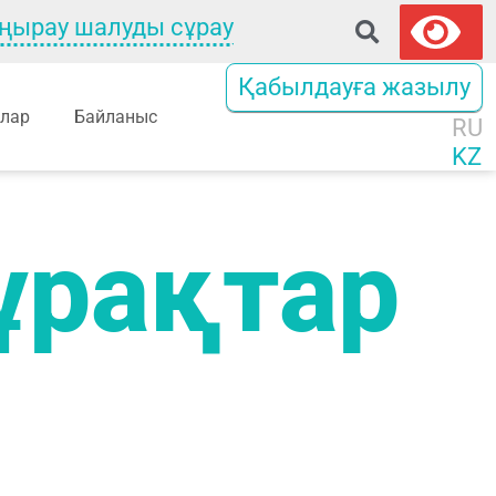
ңырау шалуды сұрау
Қабылдауға жазылу
лар
Байланыс
RU
KZ
ұрақтар