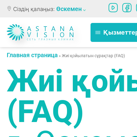
Өскемен
Сіздің қалаңыз:
Қызметте
Главная страница
»
Жиі қойылатын сұрақтар (FAQ)
Жиі қой
(FAQ)