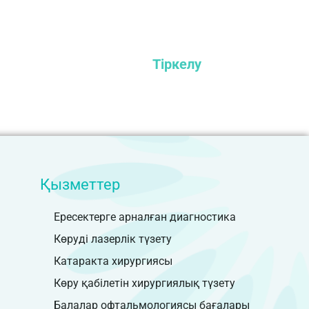
Қызметтер
Ересектерге арналған диагностика
Көруді лазерлік түзету
Катаракта хирургиясы
Көру қабілетін хирургиялық түзету
Балалар офтальмологиясы бағалары