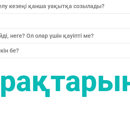
 келу кезеңі қанша уақытқа созылады?
і, неге? Ол олар үшін қауіпті ме?
кін бе?
ұрақтары