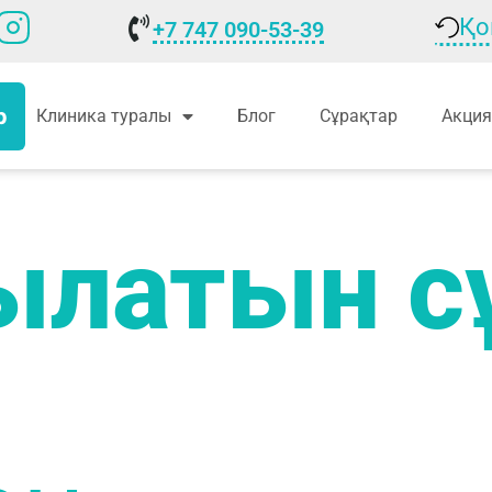
Қо
+7 747 090-53-39
р
Клиника туралы
Блог
Сұрақтар
Акция
ылатын с