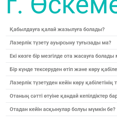
г. Өскем
Қабылдауға қалай жазылуға болады?
Лазерлік түзету ауырсыну туғызады ма?
Екі көзге бір мезгілде ота жасауға болады
Бір күнде тексеруден өтіп және көру қабіл
Лазерлік түзетуден кейін көру қабілетін
Отаның сәтті өтуіне қандай кепілдіктер ба
Отадан кейін асқынулар болуы мүмкін бе?