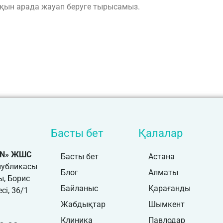
ақын арада жауап беруге тырысамыз.
н
келісемін
Басты бет
Қалалар
ON» ЖШС
Басты бет
Астана
публикасы
Блог
Алматы
ы, Борис
Байланыс
Қарағанды
сі, 36/1
Жабдықтар
Шымкент
Клиника
Павлодар