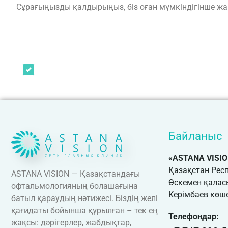
Сұрағыңызды қалдырыңыз, біз оған мүмкіндігінше ж
жеке деректерді өңдеу саясатыме
Мен
Байланыс
«ASTANA VISI
Қазақстан Рес
ASTANA VISION — Қазақстандағы
Өскемен қалас
офтальмологияның болашағына
Керімбаев көше
батыл қараудың нәтижесі. Біздің желі
қағидаты бойынша құрылған – тек ең
Телефондар:
жақсы: дәрігерлер, жабдықтар,