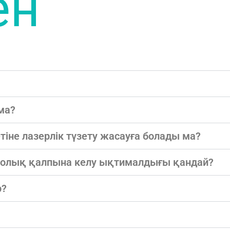
ен
 ма?
етіне лазерлік түзету жасауға болады ма?
ің толық қалпына келу ықтималдығы қандай?
р?