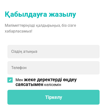
Қабылдауға жазылу
Мәліметтеріңізді қалдырыңыз, біз сізге
хабарласамыз!
жеке деректерді өңдеу
Мен
саясатымен
келісемін