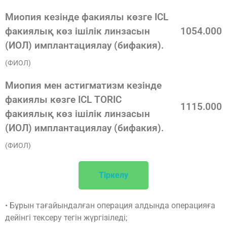
Миопия кезінде факиялы көзге ICL
факиялық көз ішілік линзасын
1054.000
(ИОЛ) имплантациялау (бифакия).
(ФИОЛ)
Миопия мен астигматизм кезінде
факиялы көзге ICL TORIC
1115.000
факиялық көз ішілік линзасын
(ИОЛ) имплантациялау (бифакия).
(ФИОЛ)
Тіркелу
• Бұрын тағайындалған операция алдында операцияға
дейінгі тексеру тегін жүргізіледі;