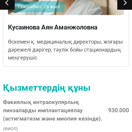
Тәжірибесі: 26 жыл
Кусаинова Аян Аманжоловна
Өскемен қ. медициналық директоры, жоғары
дәрежелі дәрігер, тәулік бойы стационардың
меңгерушіс
Қызметтердің құны
Факиялық интраокулярлық
линзаларды имплантациялау
930.000
(астигматизм және миопия кезінде).
(ФИОЛ)