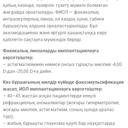
қабық кезінде, лазерлік түзету мүмкін болмаған
жағдайда орнатылады. ФИОЛ — факикалық
интраокулярлық линза, ол көздің ішіне, табиғи
бұршақтың алдына орналастырылады. Бұл
аккомодацияны және әртүрлі қашықтыққа көру
қабілетін сақтауға мүмкіндік береді.
Факикалық линзаларды имплантациялауға
көрсеткіштер:
– астигматизммен немесе онсыз тұрақты миопия -4,00
D-дан -20,00 D-ға дейін.
Көз бұршағының мөлдір күйінде факоэмульсификация
жасап, ИОЛ имплантациялауға көрсеткіштер:
– 40–45 жастан асқан пациенттерде елеулі
рефракциялық аномалиялар (жоғары гиперметропия,
жоғары миопия, астигматизм, соның ішінде аралас
түрі);
– жабық бұрышты глаукома қаупі бар науқастарда