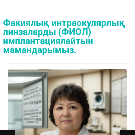
Факиялық интраокулярлық
линзаларды (ФИОЛ)
имплантациялайтын
мамандарымыз.