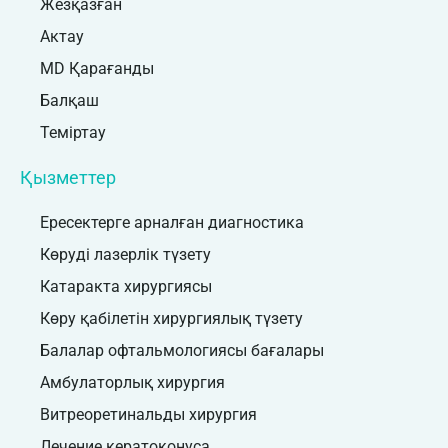
Жезқазған
Актау
MD Қарағанды
Балқаш
Теміртау
Қызметтер
Ересектерге арналған диагностика
Көруді лазерлік түзету
Катаракта хирургиясы
Көру қабілетін хирургиялық түзету
Балалар офтальмологиясы бағалары
Амбулаторлық хирургия
Витреоретинальды хирургия
Лечение кератоконуса