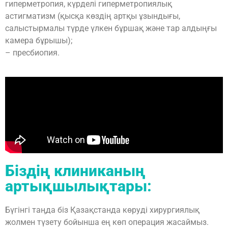
гиперметропия, күрделі гиперметропиялық
астигматизм (қысқа көздің артқы ұзындығы,
салыстырмалы түрде үлкен бұршақ және тар алдыңғы
камера бұрышы);
– пресбиопия.
Біздің клиниканың
артықшылықтары:
Бүгінгі таңда біз Қазақстанда көруді хирургиялық
жолмен түзету бойынша ең көп операция жасаймыз.