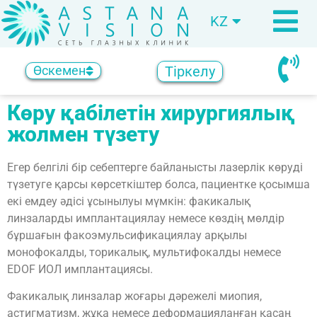
KZ
RU
Тіркелу
Өскемен
Көру қабілетін хирургиялық
жолмен түзету
Егер белгілі бір себептерге байланысты лазерлік көруді
түзетуге қарсы көрсеткіштер болса, пациентке қосымша
екі емдеу әдісі ұсынылуы мүмкін: факикалық
линзаларды имплантациялау немесе көздің мөлдір
бұршағын факоэмульсификациялау арқылы
монофокалды, торикалық, мультифокалды немесе
EDOF ИОЛ имплантациясы.
Факикалық линзалар жоғары дәрежелі миопия,
астигматизм, жұқа немесе деформацияланған қасаң