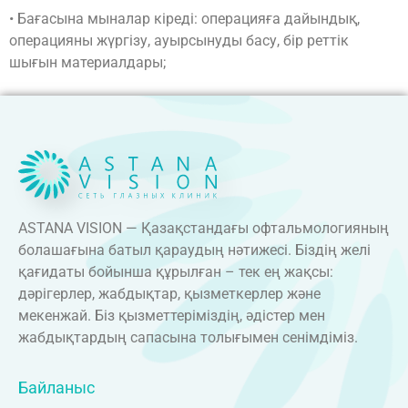
• Бағасына мыналар кіреді: операцияға дайындық,
операцияны жүргізу, ауырсынуды басу, бір реттік
шығын материалдары;
ASTANA VISION — Қазақстандағы офтальмологияның
болашағына батыл қараудың нәтижесі. Біздің желі
қағидаты бойынша құрылған – тек ең жақсы:
дәрігерлер, жабдықтар, қызметкерлер және
мекенжай. Біз қызметтеріміздің, әдістер мен
жабдықтардың сапасына толығымен сенімдіміз.
Байланыс