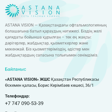
ASTANA VISION — Қазақстандағы офтальмологияның
болашағына батыл қараудың нәтижесі. Біздің желі
қағидаты бойынша құрылған – тек ең жақсы:
дәрігерлер, жабдықтар, қызметкерлер және
мекенжай. Біз қызметтеріміздің, әдістер мен
жабдықтардың сапасына толығымен сенімдіміз.
Байланыс
«ASTANA VISION» ЖШС
Қазақстан Республикасы
Өскемен қаласы, Борис Керімбаев көшесі, 36/1
Телефондар:
+7 747 090-53-39