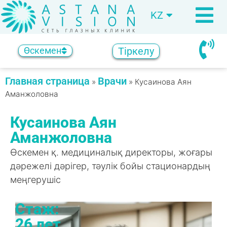
KZ
RU
Тіркелу
Өскемен
Главная страница
Врачи
»
»
Кусаинова Аян
Аманжоловна
Кусаинова Аян
Аманжоловна
Өскемен қ. медициналық директоры, жоғары
дәрежелі дәрігер, тәулік бойы стационардың
меңгерушіс
Стаж:
26 лет