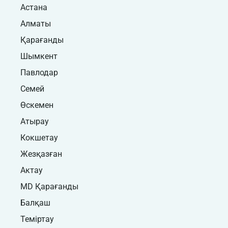
Астана
Алматы
Қарағанды
Шымкент
Павлодар
Семей
Өскемен
Атырау
Кокшетау
Жезқазған
Актау
MD Қарағанды
Балқаш
Теміртау