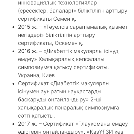
инновациялық технологиялар
(ересектер, балалар)» біліктілігін арттыру
сертификаты Семей қ.
2015 ж.
– «Тәуелсіз сараптамалық қызмет
негіздері» біліктілігін арттыру
сертификаты, Өскемен қ.
2016 ж.
– «Диабеттік макулярлы ісінуді
емдеу» Халықаралық көпсалалы
симпозиумға қатысу сертификаты,
Украина, Киев
Сертификат «Диабеттік макулярлы
ісінумен ауыратын науқастарды
басқаруды оңтайландыру» 2-ші
халықаралық пәнаралық симпозиумға
сәтті қатысты.
2017 ж.
– Сертификат «Глаукоманы емдеу
әдістерін оңтайландыру», «ҚазҰҒЗИ көз