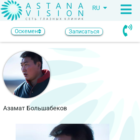
RU
KZ
Оскемен
Записаться
Азамат Большабеков