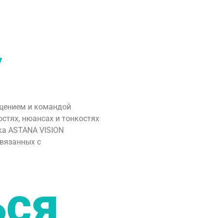
у
щением и командой
стях, нюансах и тонкостях
ка ASTANA VISION
связанных с
ься