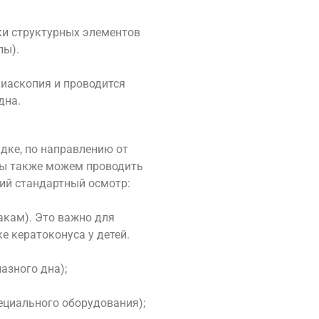
ки структурных элементов
пы).
киаскопия и проводится
дна.
дке, по направлению от
мы также можем проводить
ий стандартный осмотр:
акам). Это важно для
е кератоконуса у детей.
азного дна);
ециального оборудования);