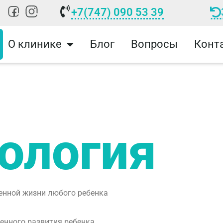
+7(747) 090 53 39
О клинике
Блог
Вопросы
Конт
ология
енной жизни любого ребенка
енного развития ребенка.