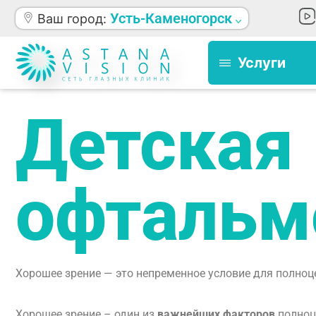
Усть-Каменогорск
Ваш город:
Услуги
Детская
офтальм
Хорошее зрение — это непременное условие для полноц
Хорошее зрение – один из
важнейших факторов
полноц