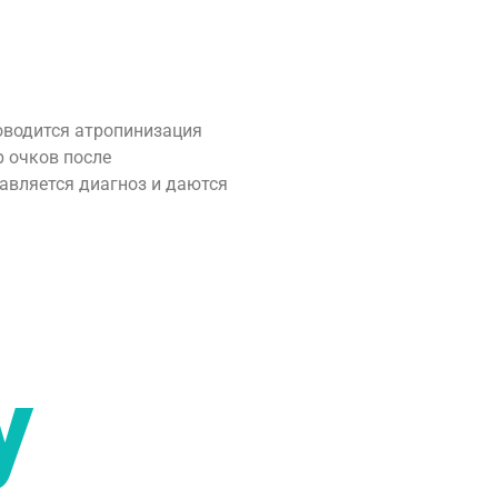
роводится атропинизация
р очков после
тавляется диагноз и даются
у