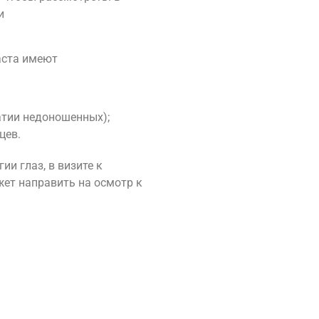
и
аста имеют
атии недоношенных);
цев.
и глаз, в визите к
жет направить на осмотр к
.