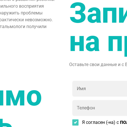
Зап
вильного восприятия
бнаружить проблемы
практически невозможно.
офтальмологи получили
на 
Оставьте свои данные и с 
имо
ь
по
Я согласен (-на) с