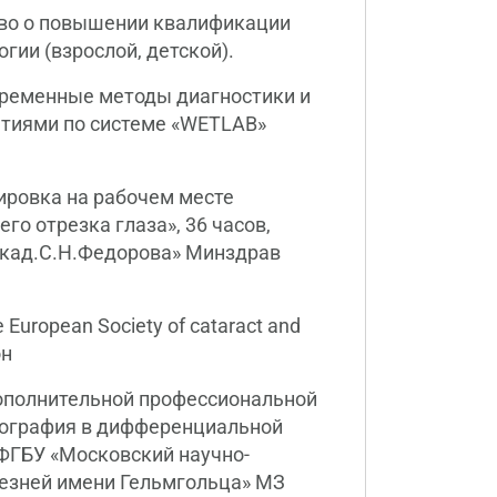
во о повышении квалификации
ии (взрослой, детской).
ременные методы диагностики и
ятиями по системе «WETLAB»
ровка на рабочем месте
о отрезка глаза», 36 часов,
акад.С.Н.Федорова» Минздрав
European Society of cataract and
он
ополнительной профессиональной
мография в дифференциальной
 ФГБУ «Московский научно-
лезней имени Гельмгольца» МЗ