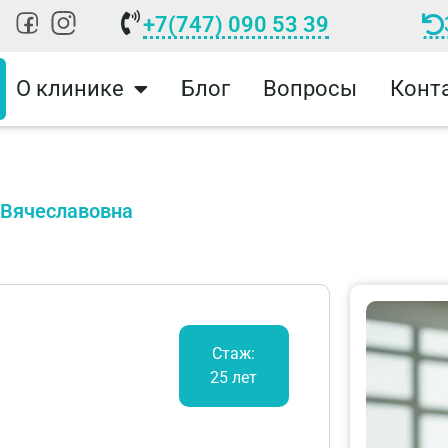
+7(747) 090 53 39
О клинике
Блог
Вопросы
Конт
 Вячеславовна
Стаж:
25 лет