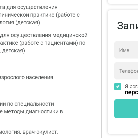
та для осуществления
линической практике (работе с
огия (детская)
Зап
 для осуществления медицинской
актике (работе с пациентами) по
 детская)
взрослого населения
Я сог
пер
и по специальности
е методы диагностики в
ология, врач-окулист.