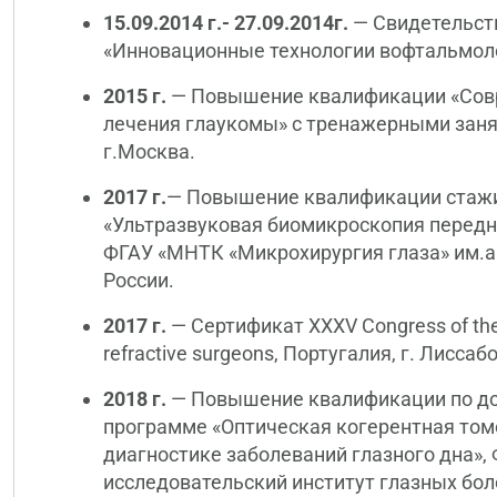
15.09.2014 г.- 27.09.2014г.
— Свидетельст
«Инновационные технологии вофтальмолог
2015 г.
— Повышение квалификации «Сов
лечения глаукомы» с тренажерными зан
г.Москва.
2017 г.
— Повышение квалификации стажи
«Ультразвуковая биомикроскопия переднег
ФГАУ «МНТК «Микрохирургия глаза» им.
России.
2017 г.
— Сертификат XXXV Congress of the 
refractive surgeons, Португалия, г. Лиссаб
2018 г.
— Повышение квалификации по д
программе «Оптическая когерентная то
диагностике заболеваний глазного дна»,
исследовательский институт глазных бо