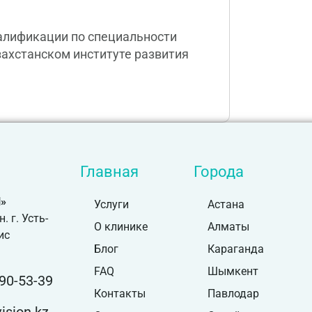
алификации по специальности
захстанском институте развития
Главная
Города
»
Услуги
Астана
 г. Усть-
О клинике
Алматы
ис
Блог
Караганда
FAQ
Шымкент
90-53-39
Контакты
Павлодар
sion.kz