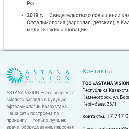
РФ.
2019 г.
— Свидетельство о повышении кв
Офтальмология (взрослая, детская), в Ка
медицинских инноваций
Контакты
ТОО «ASTANA VISION
Республика Казахстан.
ASTANA VISION — это результат
Каменогорск, ул. Бор
смелого взгляда в будущее
Керімбаев, 36/1
офтальмологии Казахстана.
Наша сеть построена по
+7 747 0
Контакты:
принципу — только лучшее:
врачи, оборудование, персонал
oskemen@vi