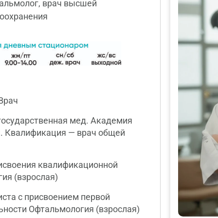
альмолог, врач высшей
воохранения
Врач
государственная мед. Академия
и. Квалификация — врач общей
рисвоения квалификационной
ия (взрослая)
ста с присвоением первой
ьности Офтальмология (взрослая)